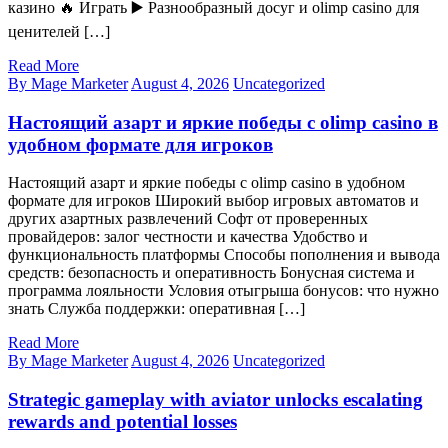
казино 🔥 Играть ▶️ Разнообразный досуг и olimp casino для
ценителей […]
Read More
By Mage Marketer
August 4, 2026
Uncategorized
Настоящий азарт и яркие победы с olimp casino в
удобном формате для игроков
Настоящий азарт и яркие победы с olimp casino в удобном
формате для игроков Широкий выбор игровых автоматов и
других азартных развлечений Софт от проверенных
провайдеров: залог честности и качества Удобство и
функциональность платформы Способы пополнения и вывода
средств: безопасность и оперативность Бонусная система и
программа лояльности Условия отыгрыша бонусов: что нужно
знать Служба поддержки: оперативная […]
Read More
By Mage Marketer
August 4, 2026
Uncategorized
Strategic gameplay with aviator unlocks escalating
rewards and potential losses