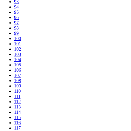
93
94
95
96
97
98
99
100
101
102
103
104
105
106
107
108
109
110
111
112
113
114
115
116
117