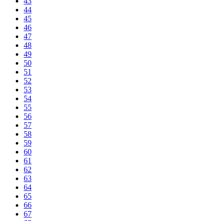
43
44
45
46
47
48
49
50
51
52
53
54
55
56
57
58
59
60
61
62
63
64
65
66
67