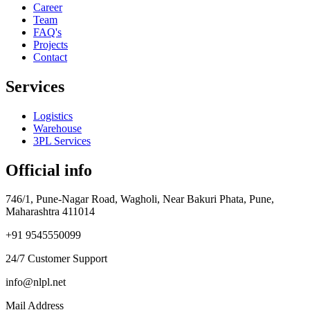
Career
Team
FAQ's
Projects
Contact
Services
Logistics
Warehouse
3PL Services
Official info
746/1, Pune-Nagar Road, Wagholi, Near Bakuri Phata, Pune,
Maharashtra 411014
+91 9545550099
24/7 Customer Support
info@nlpl.net
Mail Address