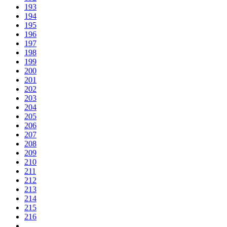
193
194
195
196
197
198
199
200
201
202
203
204
205
206
207
208
209
210
211
212
213
214
215
216