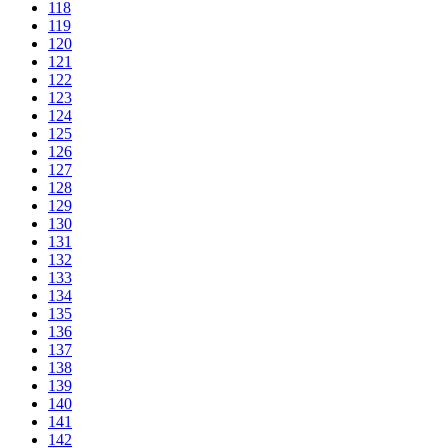
118
119
120
121
122
123
124
125
126
127
128
129
130
131
132
133
134
135
136
137
138
139
140
141
142