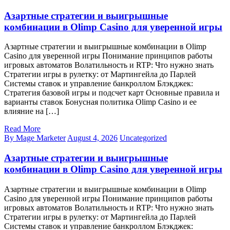
Азартные стратегии и выигрышные
комбинации в Olimp Casino для уверенной игры
Азартные стратегии и выигрышные комбинации в Olimp
Casino для уверенной игры Понимание принципов работы
игровых автоматов Волатильность и RTP: Что нужно знать
Стратегии игры в рулетку: от Мартингейла до Парлей
Системы ставок и управление банкроллом Блэкджек:
Стратегия базовой игры и подсчет карт Основные правила и
варианты ставок Бонусная политика Olimp Casino и ее
влияние на […]
Read More
By Mage Marketer
August 4, 2026
Uncategorized
Азартные стратегии и выигрышные
комбинации в Olimp Casino для уверенной игры
Азартные стратегии и выигрышные комбинации в Olimp
Casino для уверенной игры Понимание принципов работы
игровых автоматов Волатильность и RTP: Что нужно знать
Стратегии игры в рулетку: от Мартингейла до Парлей
Системы ставок и управление банкроллом Блэкджек: