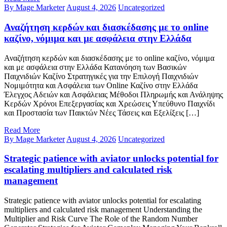
By Mage Marketer
August 4, 2026
Uncategorized
Αναζήτηση κερδών και διασκέδασης με το online
καζίνο, νόμιμα και με ασφάλεια στην Ελλάδα
Αναζήτηση κερδών και διασκέδασης με το online καζίνο, νόμιμα
και με ασφάλεια στην Ελλάδα Κατανόηση των Βασικών
Παιχνιδιών Καζίνο Στρατηγικές για την Επιλογή Παιχνιδιών
Νομιμότητα και Ασφάλεια των Online Καζίνο στην Ελλάδα
Έλεγχος Αδειών και Ασφάλειας Μέθοδοι Πληρωμής και Ανάληψης
Κερδών Χρόνοι Επεξεργασίας και Χρεώσεις Υπεύθυνο Παιχνίδι
και Προστασία των Παικτών Νέες Τάσεις και Εξελίξεις […]
Read More
By Mage Marketer
August 4, 2026
Uncategorized
Strategic patience with aviator unlocks potential for
escalating multipliers and calculated risk
management
Strategic patience with aviator unlocks potential for escalating
multipliers and calculated risk management Understanding the
Multiplier and Risk Curve The Role of the Random Number