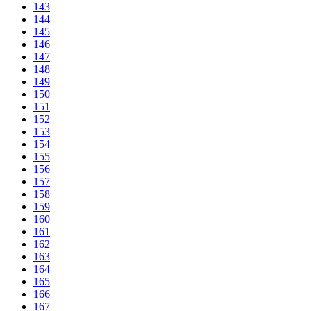
143
144
145
146
147
148
149
150
151
152
153
154
155
156
157
158
159
160
161
162
163
164
165
166
167