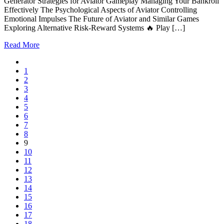
Generator Strategies for Aviator Gameplay Managing Your Bankroll
Effectively The Psychological Aspects of Aviator Controlling
Emotional Impulses The Future of Aviator and Similar Games
Exploring Alternative Risk-Reward Systems 🔥 Play […]
Read More
1
2
3
4
5
6
7
8
9
10
11
12
13
14
15
16
17
18