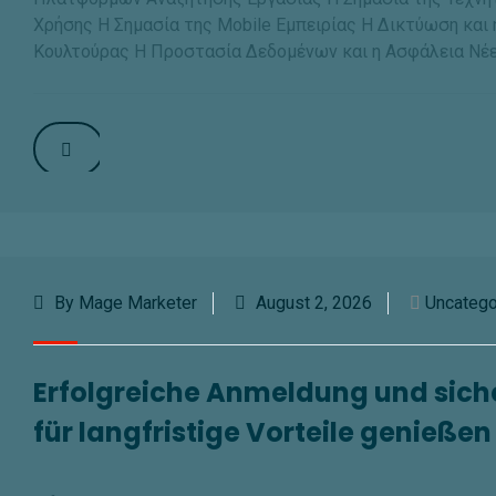
Χρήσης Η Σημασία της Mobile Εμπειρίας Η Δικτύωση και 
Κουλτούρας Η Προστασία Δεδομένων και η Ασφάλεια Νέε
By Mage Marketer
August 2, 2026
Uncatego
Erfolgreiche Anmeldung und sich
für langfristige Vorteile genießen