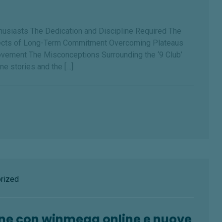
thusiasts The Dedication and Discipline Required The
ects of Long-Term Commitment Overcoming Plateaus
vement The Misconceptions Surrounding the ‘9 Club’
ne stories and the […]
rized
nline con winmega online e nuove