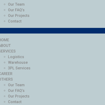
Our Team
Our FAQ’s
Our Projects
Contact
HOME
ABOUT
SERVICES
Logistics
Warehouse
3PL Services
CAREER
OTHERS
Our Team
Our FAQ’s
Our Projects
Contact