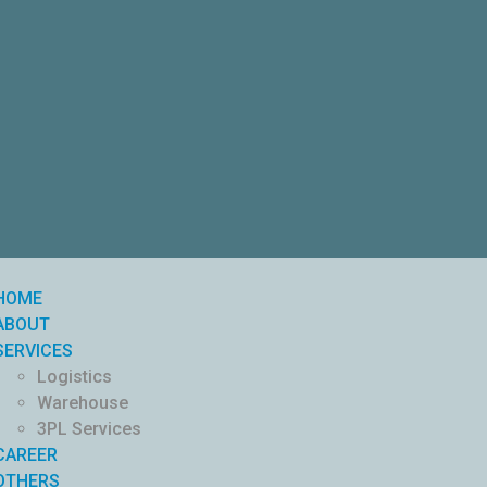
HOME
ABOUT
SERVICES
Logistics
Warehouse
3PL Services
CAREER
OTHERS