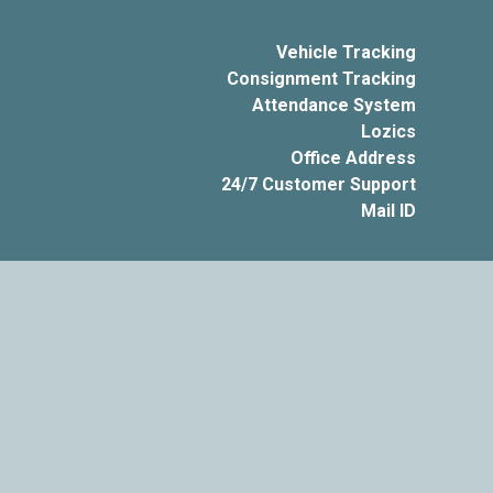
Vehicle Tracking
Consignment Tracking
Attendance System
Lozics
Office Address
24/7 Customer Support
Mail ID