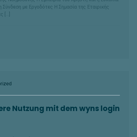
η Σύνδεση με Εργοδότες Η Σημασία της Εταιρικής
ς […]
rized
ere Nutzung mit dem wyns login