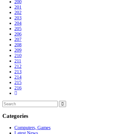
200
201
202
203
204
205
206
207
208
209
210
211
212
213
214
215
216
Categories
Computers, Games
Latest News