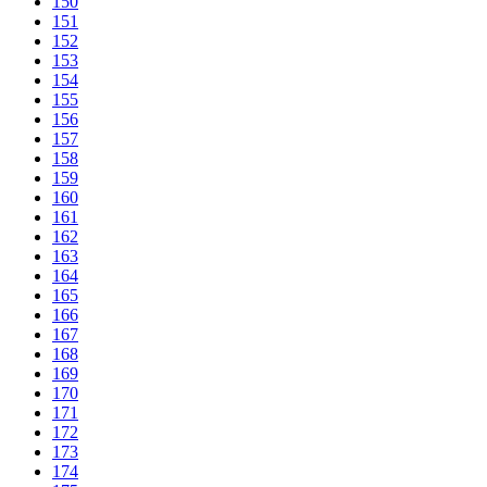
150
151
152
153
154
155
156
157
158
159
160
161
162
163
164
165
166
167
168
169
170
171
172
173
174