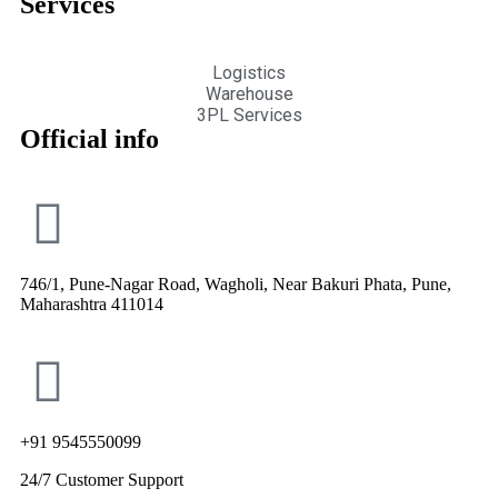
Services
Logistics
Warehouse
3PL Services
Official info
746/1, Pune-Nagar Road, Wagholi, Near Bakuri Phata, Pune,
Maharashtra 411014
+91 9545550099
24/7 Customer Support