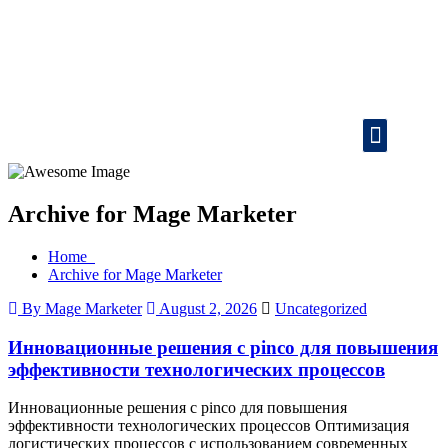
Vehicle Tracking
Consignment Tracking
Attendance System
Lozics
Office Address
24/7 Customer Support
Mail ID
Archive for Mage Marketer
Home
Archive for Mage Marketer
By Mage Marketer
August 2, 2026
Uncategorized
Инновационные решения с pinco для повышения
эффективности технологических процессов
Инновационные решения с pinco для повышения
эффективности технологических процессов Оптимизация
логистических процессов с использованием современных