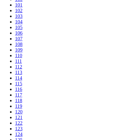
101
102
103
104
105
106
107
108
109
110
111
112
113
114
115
116
117
118
119
120
121
122
123
124
125