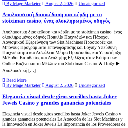
By Mage Marketer
August 2, 2026
Uncategorized
Απολαυστική διασκέδαση και κέρδη με το
stoiximan casino, ένας ολοκληρωμένος οδηγός
Απολαυστική διασκέδαση και κέρδη με το stoiximan casino, ένας
ολοκληρωμένος οδηγός Ποικιλία Παιχνιδιών και Πάροχοι
Λογισμικού Εξερεύνηση των Slot Machines Προσφορές και
Μπόνους Προγράμματα Επαναφόρτισης και Loyaly Υπεύθυνη
Παιχνιδιότητα και Ασφάλεια Μέτρα Προστασίας και Υποστήριξη
Μέθοδοι Κατάθεσης και Ανάληψης Εξελίξεις στον Κόσμο των
Online Καζίνο και το Μέλλον του Stoiximan Casino 🔥 Παίξε ▶️
Απολαυστική […]
Read More
By Mage Marketer
August 2, 2026
Uncategorized
Elegancia visual desde giros sencillos hasta Joker
Jewels Casino y grandes ganancias potenciales
Elegancia visual desde giros sencillos hasta Joker Jewels Casino y
grandes ganancias potenciales La Atracción de las Slot Machines y
la Innovación en Joker Jewels La Importancia de los Proveedores de