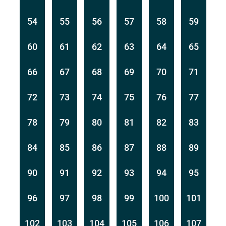
54
55
56
57
58
59
60
61
62
63
64
65
66
67
68
69
70
71
72
73
74
75
76
77
78
79
80
81
82
83
84
85
86
87
88
89
90
91
92
93
94
95
96
97
98
99
100
101
102
103
104
105
106
107