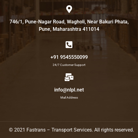
746/1, Pune-Nagar Road, Wagholi, Near Bakuri Phata,
Pune, Maharashtra 411014
+91 9545550099
24/7 Customer Support
info@nlpl.net
Mail Address
© 2021 Fastrans – Transport Services. All rights reserved.