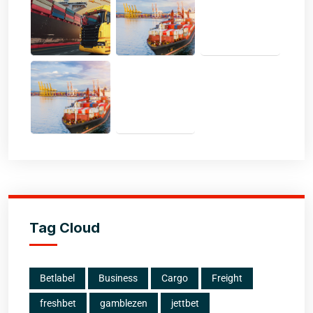
Tag Cloud
Betlabel
Business
Cargo
Freight
freshbet
gamblezen
jettbet