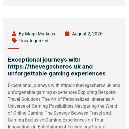
By Mage Marketer
August 2, 2026
Uncategorized
Exceptional journeys with
https://thevegasheros.uk and
unforgettable gaming experiences
Exceptional journeys with https://thevegasheros.uk and
unforgettable gaming experiences Exploring Bespoke
Travel Solutions The Art of Personalized Itineraries A
Universe of Gaming Possibilities Navigating the World
of Online Gaming The Synergy Between Travel and
Gaming Exclusive Gaming Experiences on Tour
Innovations in Entertainment Technology Future