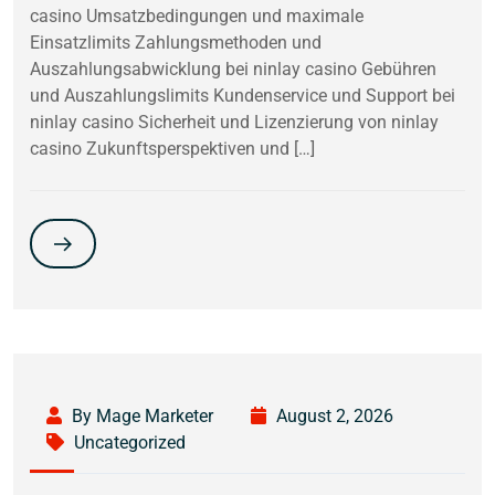
casino Umsatzbedingungen und maximale
Einsatzlimits Zahlungsmethoden und
Auszahlungsabwicklung bei ninlay casino Gebühren
und Auszahlungslimits Kundenservice und Support bei
ninlay casino Sicherheit und Lizenzierung von ninlay
casino Zukunftsperspektiven und […]
By Mage Marketer
August 2, 2026
Uncategorized