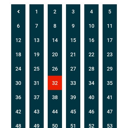
1
2
3
4
5
6
7
8
9
10
11
12
13
14
15
16
17
18
19
20
21
22
23
24
25
26
27
28
29
30
31
32
33
34
35
36
37
38
39
40
41
42
43
44
45
46
47
48
49
50
51
52
53