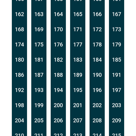
162
163
164
165
166
167
168
169
170
171
172
173
174
175
176
177
178
179
180
181
182
183
184
185
186
187
188
189
190
191
192
193
194
195
196
197
198
199
200
201
202
203
204
205
206
207
208
209
210
211
212
213
214
215