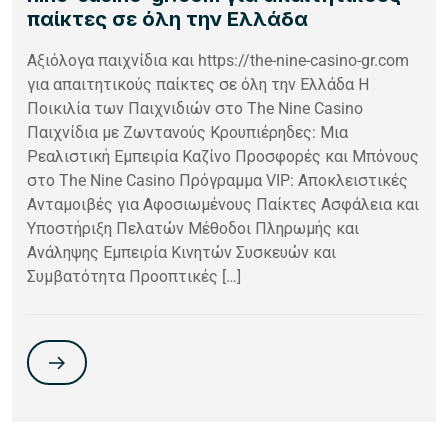
παίκτες σε όλη την Ελλάδα
Αξιόλογα παιχνίδια και https://the-nine-casino-gr.com
για απαιτητικούς παίκτες σε όλη την Ελλάδα Η
Ποικιλία των Παιχνιδιών στο The Nine Casino
Παιχνίδια με Ζωντανούς Κρουπιέρηδες: Μια
Ρεαλιστική Εμπειρία Καζίνο Προσφορές και Μπόνους
στο The Nine Casino Πρόγραμμα VIP: Αποκλειστικές
Ανταμοιβές για Αφοσιωμένους Παίκτες Ασφάλεια και
Υποστήριξη Πελατών Μέθοδοι Πληρωμής και
Ανάληψης Εμπειρία Κινητών Συσκευών και
Συμβατότητα Προοπτικές […]