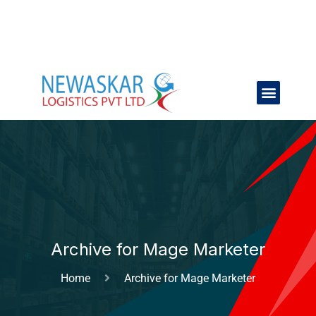
Vehicle Tracking
Consignment Tracking
Attendance System
Lozics
Office Address
24/7 Customer Support
Mail ID
Archive for Mage Marketer
Home
Archive for Mage Marketer