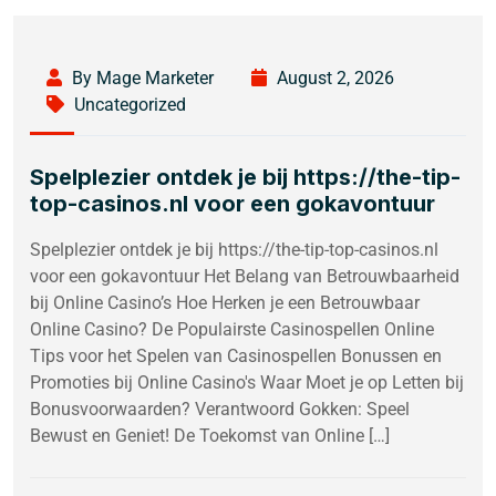
By Mage Marketer
August 2, 2026
Uncategorized
Spelplezier ontdek je bij https://the-tip-
top-casinos.nl voor een gokavontuur
Spelplezier ontdek je bij https://the-tip-top-casinos.nl
voor een gokavontuur Het Belang van Betrouwbaarheid
bij Online Casino’s Hoe Herken je een Betrouwbaar
Online Casino? De Populairste Casinospellen Online
Tips voor het Spelen van Casinospellen Bonussen en
Promoties bij Online Casino's Waar Moet je op Letten bij
Bonusvoorwaarden? Verantwoord Gokken: Speel
Bewust en Geniet! De Toekomst van Online […]