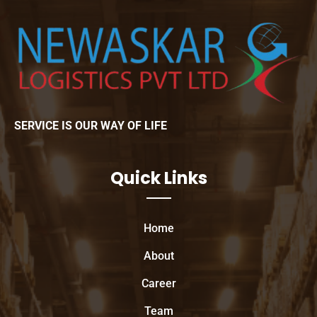
SERVICE IS OUR WAY OF LIFE
Quick Links
Home
About
Career
Team