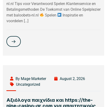
nl.nl Tips voor Verantwoord Spelen Klantenservice en
Betalingsmethoden De Toekomst van Online Spelplezier
met baloobets-nl.nl
Spelen
Inspiratie en
voordelen […]
By Mage Marketer
August 2, 2026
Uncategorized
Αξιόλογα παιχνίδια και https://the-
nine-casino-gr.com για απαιτητικούς