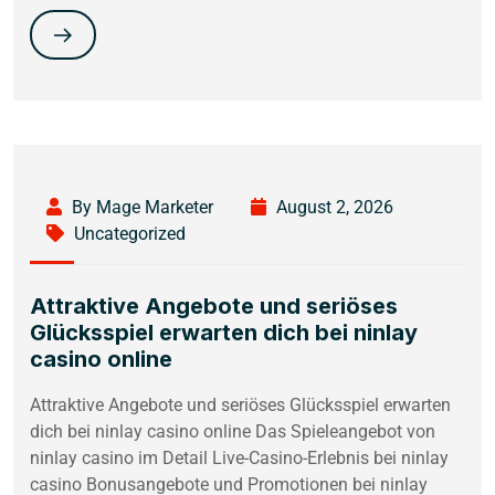
By Mage Marketer
August 2, 2026
Uncategorized
Attraktive Angebote und seriöses
Glücksspiel erwarten dich bei ninlay
casino online
Attraktive Angebote und seriöses Glücksspiel erwarten
dich bei ninlay casino online Das Spieleangebot von
ninlay casino im Detail Live-Casino-Erlebnis bei ninlay
casino Bonusangebote und Promotionen bei ninlay