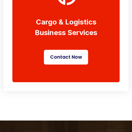
Cargo & Logistics
Business Services
Contact Now