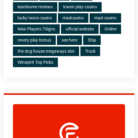
leanbiome reviews
lowen play casino
lucky twice casino
madcasino
mad casino
New Players 7Signs
official website
Online
revery play bonus
see here
Ship
the dog house megaways slot
Truck
Winspirit Top Picks