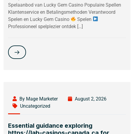
Spelaanbod van Lucky Gem Casino Populaire Spellen
Klantenservice en Betalingsmethoden Verantwoord
Spelen en Lucky Gem Casino
Spelen
Professioneel spelplezier ontdek […]
By Mage Marketer
August 2, 2026
Uncategorized
Essential guidance exploring
https://lab-casinos-canada.ca for