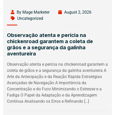
By Mage Marketer
August 2, 2026
Uncategorized
Observação atenta e perícia na
chickenroad garantem a coleta de
grãos e a segurança da galinha
aventureira
Observação atenta e perícia na chickenroad garantem a
coleta de grãos e a segurança da galinha aventureira A
Arte da Antecipação e da Reação Rápida Estratégias
Avançadas de Navegação A Importância da
Concentração e do Foco Minimizando o Estresse e a
Fadiga O Papel da Adaptação e da Aprendizagem
Contínua Analisando os Erros e Refinando […]