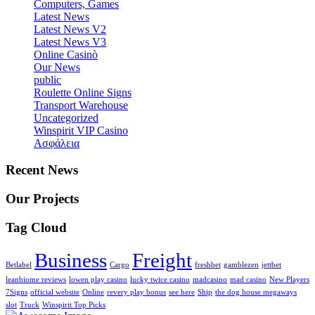
Computers, Games
Latest News
Latest News V2
Latest News V3
Online Casinò
Our News
public
Roulette Online Signs
Transport Warehouse
Uncategorized
Winspirit VIP Casino
Ασφάλεια
Recent News
Our Projects
Tag Cloud
Business
Freight
Betlabel
Cargo
freshbet
gamblezen
jettbet
leanbiome reviews
lowen play casino
lucky twice casino
madcasino
mad casino
New Players
7Signs
official website
Online
revery play bonus
see here
Ship
the dog house megaways
slot
Truck
Winspirit Top Picks