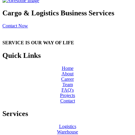
Cargo & Logistics Business Services
Contact Now
SERVICE IS OUR WAY OF LIFE
Quick Links
Home
About
Career
Team
FAQ's
Projects
Contact
Services
Logistics
Warehouse