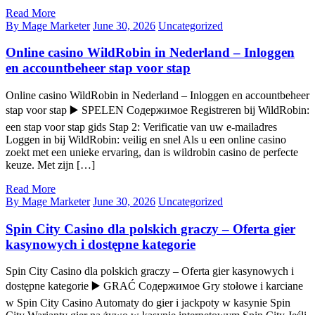
Read More
By Mage Marketer
June 30, 2026
Uncategorized
Online casino WildRobin in Nederland – Inloggen
en accountbeheer stap voor stap
Online casino WildRobin in Nederland – Inloggen en accountbeheer
stap voor stap ▶️ SPELEN Содержимое Registreren bij WildRobin:
een stap voor stap gids Stap 2: Verificatie van uw e-mailadres
Loggen in bij WildRobin: veilig en snel Als u een online casino
zoekt met een unieke ervaring, dan is wildrobin casino de perfecte
keuze. Met zijn […]
Read More
By Mage Marketer
June 30, 2026
Uncategorized
Spin City Casino dla polskich graczy – Oferta gier
kasynowych i dostępne kategorie
Spin City Casino dla polskich graczy – Oferta gier kasynowych i
dostępne kategorie ▶️ GRAĆ Содержимое Gry stołowe i karciane
w Spin City Casino Automaty do gier i jackpoty w kasynie Spin