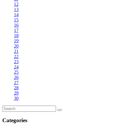
12
13
14
15
16
17
18
19
20
21
22
23
24
25
26
27
28
29
30
Categories