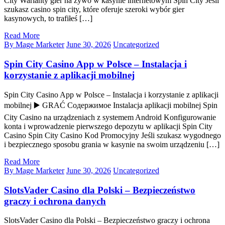
City Warianty gier na żywo w kasynie internetowym Spin City Jeśli
szukasz casino spin city, które oferuje szeroki wybór gier
kasynowych, to trafiłeś […]
Read More
By Mage Marketer
June 30, 2026
Uncategorized
Spin City Casino App w Polsce – Instalacja i
korzystanie z aplikacji mobilnej
Spin City Casino App w Polsce – Instalacja i korzystanie z aplikacji
mobilnej ▶️ GRAĆ Содержимое Instalacja aplikacji mobilnej Spin
City Casino na urządzeniach z systemem Android Konfigurowanie
konta i wprowadzenie pierwszego depozytu w aplikacji Spin City
Casino Spin City Casino Kod Promocyjny Jeśli szukasz wygodnego
i bezpiecznego sposobu grania w kasynie na swoim urządzeniu […]
Read More
By Mage Marketer
June 30, 2026
Uncategorized
SlotsVader Casino dla Polski – Bezpieczeństwo
graczy i ochrona danych
SlotsVader Casino dla Polski – Bezpieczeństwo graczy i ochrona