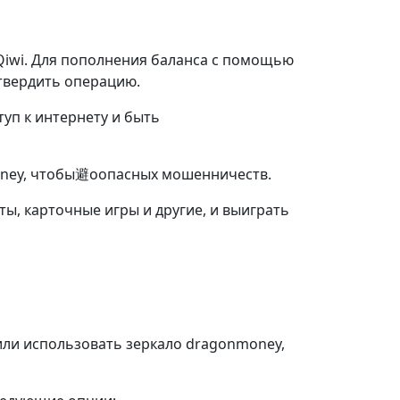
и Qiwi. Для пополнения баланса с помощью
дтвердить операцию.
уп к интернету и быть
Money, чтобы避оопасных мошенничеств.
ты, карточные игры и другие, и выиграть
или использовать зеркало dragonmoney,