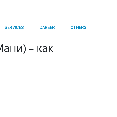
Office Address
24/7 Customer Support
Mail ID
SERVICES
CAREER
OTHERS
ани) – как