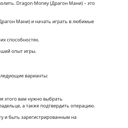
олить. Dragon Money (Драгон Мани) – это
Драгон Мани) и начать играть в любимые
оих способностях.
оший опыт игры.
следующие варианты:
ля этого вам нужно выбрать
ладельце, а также подтвердить операцию.
ту и быть зарегистрированным на