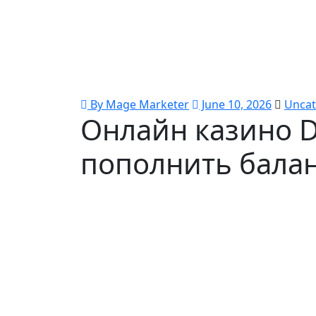
Vehicle Tracking
By Mage Marketer
June 10, 2026
Uncat
Онлайн казино D
пополнить бала