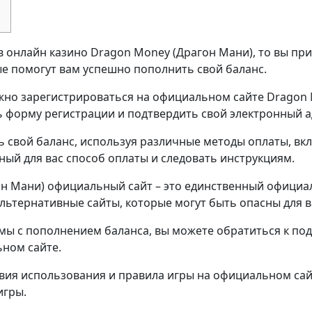
в онлайн казино Dragon Money (Драгон Мани), то вы при
е помогут вам успешно пополнить свой баланс.
жно зарегистрироваться на официальном сайте Dragon 
ь форму регистрации и подтвердить свой электронный а
 свой баланс, используя различные методы оплаты, вк
ный для вас способ оплаты и следовать инструкциям.
он Мани) официальный сайт – это единственный официа
льтернативные сайты, которые могут быть опасны для в
емы с пополнением баланса, вы можете обратиться к по
ьном сайте.
вия использования и правила игры на официальном сай
игры.