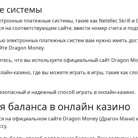
е системы
тронные платежные системы, такие как Neteller, Skrill 
ся на соответствующем сайте, ввести номер счета и по
ю электронных платежных систем вам нужно иметь дост
йте Dragon Money.
итесь, что вы используете официальный сайт Dragon 
айн-казино, где вы можете играть в игры, такие как сло
безопасный и надежный способ играть в онлайн-казино.
я баланса в онлайн казино
ся на официальном сайте Dragon Money (Драгон Мани) 
су.