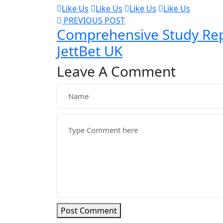
Like Us
Like Us
Like Us
Like Us
PREVIOUS POST
Comprehensive Study Re
JettBet UK
Leave A Comment
Post Comment