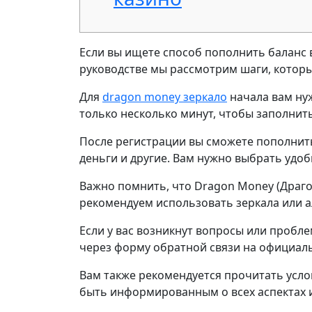
Если вы ищете способ пополнить баланс 
руководстве мы рассмотрим шаги, которы
Для
dragon money зеркало
начала вам ну
только несколько минут, чтобы заполнит
После регистрации вы сможете пополнить
деньги и другие. Вам нужно выбрать удоб
Важно помнить, что Dragon Money (Драг
рекомендуем использовать зеркала или а
Если у вас возникнут вопросы или пробл
через форму обратной связи на официал
Вам также рекомендуется прочитать усло
быть информированным о всех аспектах 